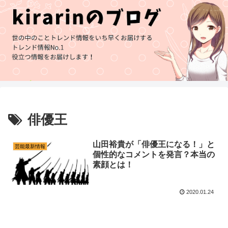
俳優王
山田裕貴が「俳優王になる！」と
芸能最新情報
個性的なコメントを発言？本当の
素顔とは！
2020.01.24