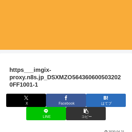
https___imgix-
proxy.n8s.jp_DSXMZO564360600503202
0FF1001-1
X
Facebook
はてブ
LINE
コピー
2020.04.21