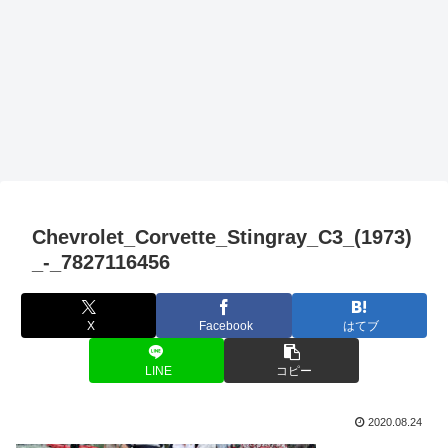
Chevrolet_Corvette_Stingray_C3_(1973)
_-_7827116456
X
Facebook
はてブ
LINE
コピー
2020.08.24