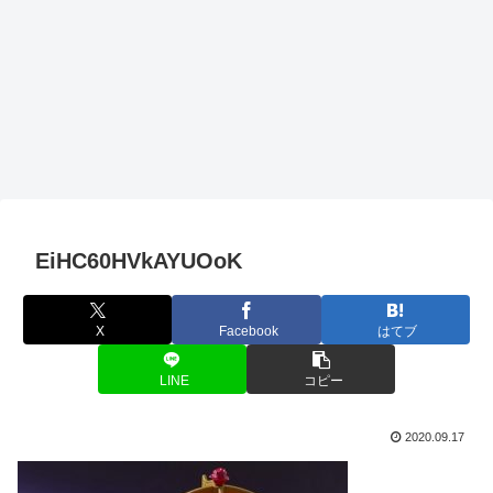
EiHC60HVkAYUOoK
X
Facebook
はてブ
LINE
コピー
2020.09.17