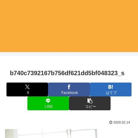
b740c7392167b756df621dd5bf048323_s
X
Facebook
はてブ
LINE
コピー
2020.02.14