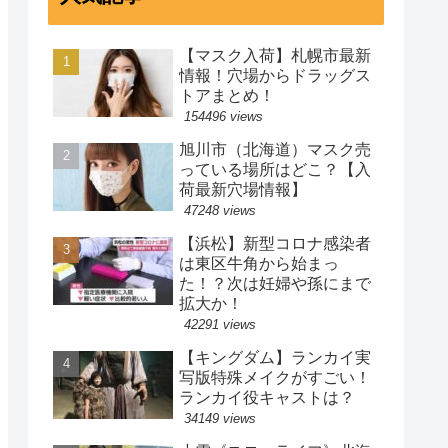
【マスク入荷】札幌市最新
情報！穴場からドラッグス
トアまとめ！
154496 views
旭川市（北海道）マスク売
っている場所はどこ？【入
荷最新穴場情報】
47248 views
【浜松】新型コロナ感染者
は東区牛角から始まっ
た！？次は妊婦や孫にまで
拡大か！
42291 views
【キングダム】ランカイ実
写版特殊メイクがすごい！
ランカイ役キャストは？
34149 views