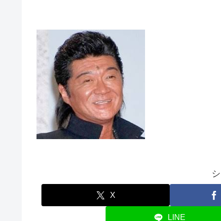
シ
X
LINE