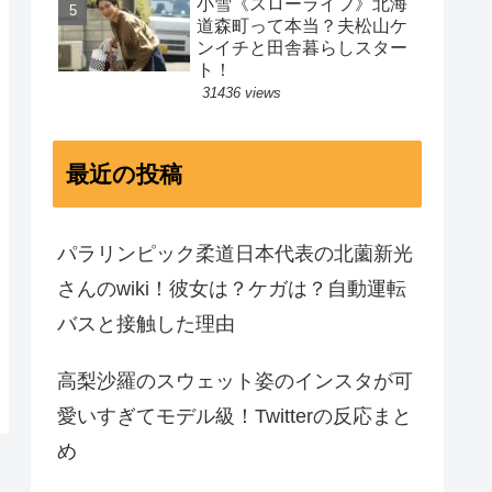
小雪《スローライフ》北海
道森町って本当？夫松山ケ
ンイチと田舎暮らしスター
ト！
31436 views
最近の投稿
パラリンピック柔道日本代表の北薗新光
さんのwiki！彼女は？ケガは？自動運転
バスと接触した理由
高梨沙羅のスウェット姿のインスタが可
愛いすぎてモデル級！Twitterの反応まと
め