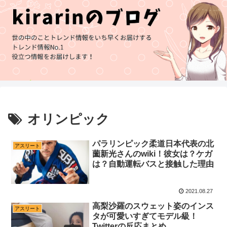
オリンピック
パラリンピック柔道日本代表の北
アスリート
薗新光さんのwiki！彼女は？ケガ
は？自動運転バスと接触した理由
2021.08.27
高梨沙羅のスウェット姿のインス
アスリート
タが可愛いすぎてモデル級！
Twitterの反応まとめ