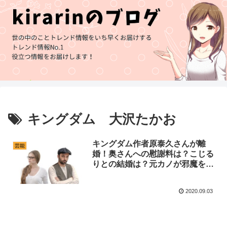
キングダム 大沢たかお
キングダム作者原泰久さんが離
芸能
婚！奥さんへの慰謝料は？こじる
りとの結婚は？元カノが邪魔をす
る？
2020.09.03