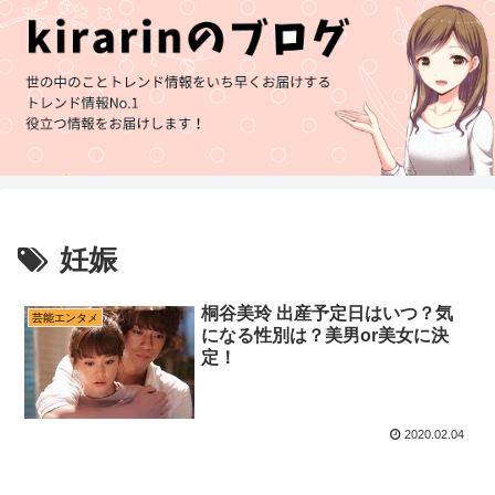
妊娠
桐谷美玲 出産予定日はいつ？気
芸能エンタメ
になる性別は？美男or美女に決
定！
2020.02.04