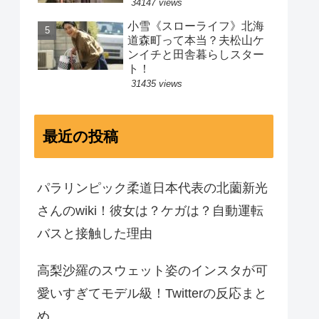
34147 views
小雪《スローライフ》北海
道森町って本当？夫松山ケ
ンイチと田舎暮らしスター
ト！
31435 views
最近の投稿
パラリンピック柔道日本代表の北薗新光
さんのwiki！彼女は？ケガは？自動運転
バスと接触した理由
高梨沙羅のスウェット姿のインスタが可
愛いすぎてモデル級！Twitterの反応まと
め