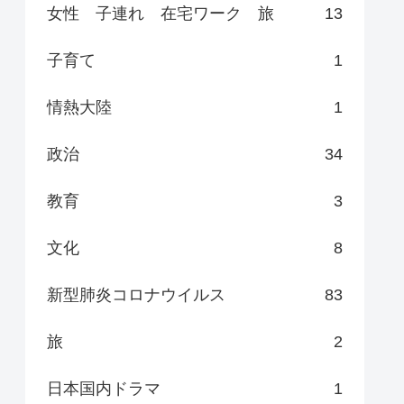
女性 子連れ 在宅ワーク 旅
13
子育て
1
情熱大陸
1
政治
34
教育
3
文化
8
新型肺炎コロナウイルス
83
旅
2
日本国内ドラマ
1