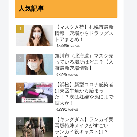
人気記事
【マスク入荷】札幌市最新
情報！穴場からドラッグス
トアまとめ！
154496 views
旭川市（北海道）マスク売
っている場所はどこ？【入
荷最新穴場情報】
47248 views
【浜松】新型コロナ感染者
は東区牛角から始まっ
た！？次は妊婦や孫にまで
拡大か！
42291 views
【キングダム】ランカイ実
写版特殊メイクがすごい！
ランカイ役キャストは？