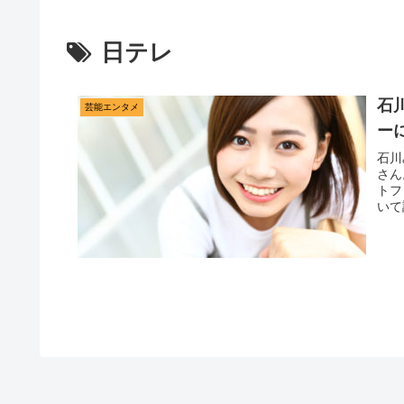
日テレ
石
芸能エンタメ
ー
石川
さん
トフ
いて