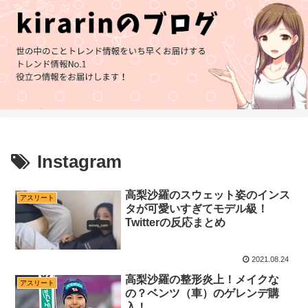
Instagram
高梨沙羅のスウェット姿のインス
アスリート
タが可愛いすぎてモデル級！
Twitterの反応まとめ
2021.08.24
高梨沙羅の整形炎上！メイクな
アスリート
の？ベンツ（車）のゲレンデ購
入！