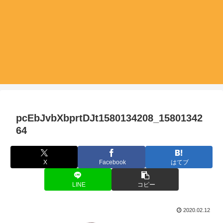
pcEbJvbXbprtDJt1580134208_15801342
64
X
Facebook
はてブ
LINE
コピー
2020.02.12