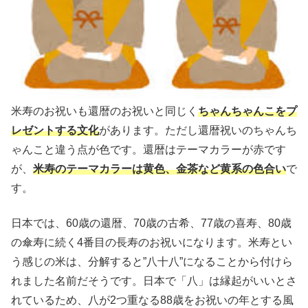
米寿のお祝いも還暦のお祝いと同じく
ちゃんちゃんこをプ
レゼントする文化
があります。ただし還暦祝いのちゃんち
ゃんこと違う点が色です。還暦はテーマカラーが赤です
が、
米寿のテーマカラーは黄色、金茶など黄系の色合い
で
す。
日本では、60歳の還暦、70歳の古希、77歳の喜寿、80歳
の傘寿に続く4番目の長寿のお祝いになります。米寿とい
う感じの米は、分解すると”八十八”になることから付けら
れました名前だそうです。日本で「八」は縁起がいいとさ
れているため、八が2つ重なる88歳をお祝いの年とする風