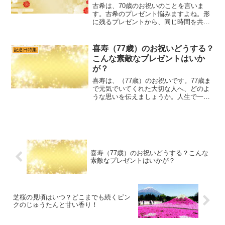
古希は、70歳のお祝いのことを言いま
す。古希のプレゼント悩みますよね。形
に残るプレゼントから、同じ時間を共に
過ごす楽しい思い出のプレゼントまで、
喜ばれるプレゼントを贈りたい！ですよ
ね。今回は、そんなお悩みを解決しちゃ
喜寿（77歳）のお祝いどうする？
記念日特集
います！形に残るプレゼン...
こんな素敵なプレゼントはいか
が？
喜寿は、（77歳）のお祝いです。77歳ま
で元気でいてくれた大切な人へ、どのよ
うな思いを伝えましょうか。人生で一度
の喜寿のお祝いは、皆さんで祝ってあげ
たいものですね。こんな素敵なプレゼン
トはいかがでしょうか？ヽ(^。^)ノ喜寿の
お祝いの席には...
喜寿（77歳）のお祝いどうする？こんな
素敵なプレゼントはいかが？
芝桜の見頃はいつ？どこまでも続くピン
クのじゅうたんと甘い香り！