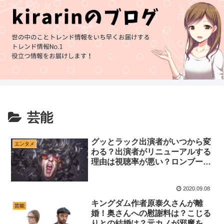
芸能
グッとラック出演者がいつから変
エンタメ
わる？出演者がリニューアルする
理由は視聴率が悪い？ロンブー
淳、フワちゃん、橋下徹、福田麻
貴が加入！
2020.09.08
キングダム作者原泰久さんが離
芸能
婚！奥さんへの慰謝料は？こじる
りとの結婚は？元カノが邪魔をす