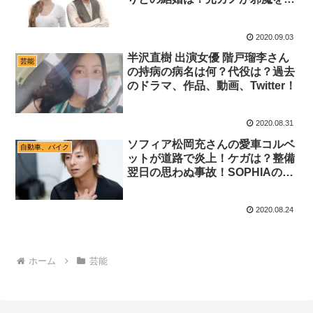
る？
2020.09.03
半沢直樹 出演女優 階戸瑠李さん
芸能
の持病の病名は何？代役は？過去
のドラマ、作品、動画、Twitter！
2020.08.31
ソフィア松岡充さんの愛車コルベ
自動車、バイク
ットが道路で炎上！ケガは？整備
翌日の思わぬ事故！SOPHIAの現
在の活動は？
2020.08.24
ホーム
芸能