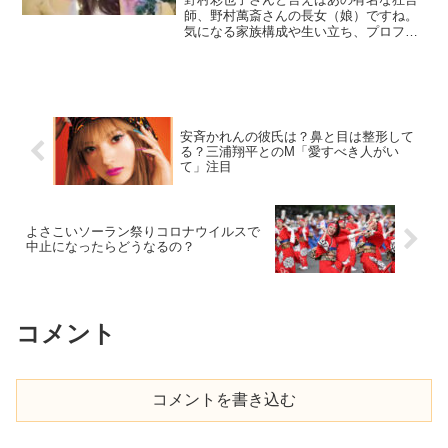
師、野村萬斎さんの長女（娘）ですね。
気になる家族構成や生い立ち、プロフィ
ールがすごすぎる！ということで調べま
した。そして4月からはTBSのアナウンサ
ーに決まりましたね。噂の彼氏について
もまとめましたよ。と...
安斉かれんの彼氏は？鼻と目は整形して
る？三浦翔平とのM「愛すべき人がい
て」注目
よさこいソーラン祭りコロナウイルスで
中止になったらどうなるの？
コメント
コメントを書き込む