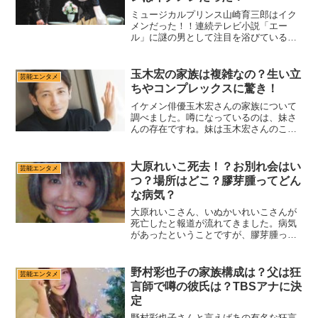
ミュージカルプリンス山崎育三郎はイク
メンだった！！連続テレビ小説「エー
ル」に謎の男として注目を浴びている山
崎育三郎さん。5月5日に初登場をした場
面では反響を呼んでいました。山崎育三
郎さんの私生活も気になるぞということ
玉木宏の家族は複雑なの？生い立
芸能エンタメ
で家族を調べてみました。...
ちやコンプレックスに驚き！
イケメン俳優玉木宏さんの家族について
調べました。噂になっているのは、妹さ
んの存在ですね。妹は玉木宏さんのこと
が大好きな様子。そのせいで過去結婚が
ダメになったとか。玉木宏さんの生い立
ちを見ていくと、コンプレックスを持っ
大原れいこ死去！？お別れ会はい
芸能エンタメ
ていたようですよ。201...
つ？場所はどこ？膠芽腫ってどん
な病気？
大原れいこさん、いぬかいれいこさんが
死亡したと報道が流れてきました。病気
があったということですが、膠芽腫って
どんな病気？お別れ会はいつするの？場
所はどこ？についてまとめました。大原
れいこさんについて53年に毎日放送（現
野村彩也子の家族構成は？父は狂
芸能エンタメ
TBS）に入社し、70...
言師で噂の彼氏は？TBSアナに決
定
野村彩也子さんと言えばあの有名な狂言