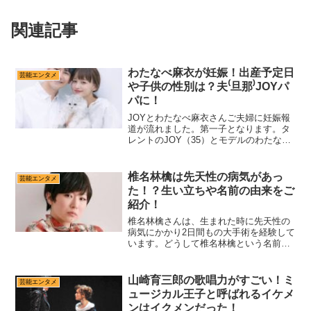
関連記事
わたなべ麻衣が妊娠！出産予定日
芸能エンタメ
や子供の性別は？夫⁽旦那⁾JOYパ
パに！
JOYとわたなべ麻衣さんご夫婦に妊娠報
道が流れました。第一子となります。タ
レントのJOY（35）とモデルのわたなべ
麻衣（30）夫妻が、10日放送の日本テレ
ビ系朝の情報番組『ZIP！』（月～金 前
5：50）に出演。わたなべが第1子を妊娠
椎名林檎は先天性の病気があっ
芸能エンタメ
してい...
た！？生い立ちや名前の由来をご
紹介！
椎名林檎さんは、生まれた時に先天性の
病気にかかり2日間もの大手術を経験して
います。どうして椎名林檎という名前に
なったのかの由来がとてもかわいいこと
や、生い立ちやコンプレックスについて
まとめました！口元にあるほくろがチャ
山崎育三郎の歌唱力がすごい！ミ
芸能エンタメ
ームポイントの彼女です...
ュージカル王子と呼ばれるイケメ
ンはイクメンだった！