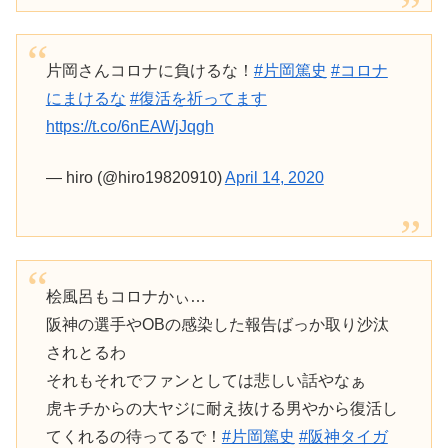
片岡さんコロナに負けるな！
#片岡篤史
#コロナ
にまけるな
#復活を祈ってます
https://t.co/6nEAWjJqgh
— hiro (@hiro19820910)
April 14, 2020
桧風呂もコロナかぃ…
阪神の選手やOBの感染した報告ばっか取り沙汰
されとるわ
それもそれでファンとしては悲しい話やなぁ
虎キチからの大ヤジに耐え抜ける男やから復活し
てくれるの待ってるで！
#片岡篤史
#阪神タイガ