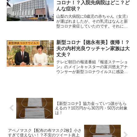
つ、どの事業所が10万円...
コロナ！？入院先病院はどこ？ど
んな症状？
山梨の大病院に0歳児の赤ちゃん（女児）
が運ばれましたが、その乳児はなんと新
型コロナ発症していたのです。それに気
が付かず、病院の医師やナースは濃厚感
染者となってしまったようです。その病
院までいく経路に小さな小児科は行かな
新型コロナ【徳永有美】復帰！？
新型肺炎コロナウイルス
かったのか？ほかにどこ...
夫の内村光良ウッチャン家族は大
丈夫？
テレビ朝日の報道番組『報道ステーショ
ン』のメインキャスターの富川悠太アナ
ウンサーが新型コロナウイルスに感染し
ていることがわかりました。同じくキャ
スターを務める徳永有美アナウンサーは
濃厚感染者として、ツイッターでは心配
のツイート声が上がってい...
【新型コロナ】協力金っていつ誰がもら
えるの？10万円から30万円・50万の対象
は！
アベノマスク【配布の布マスク2枚】小さ
すぎて使えない！？不安のツイート炎上