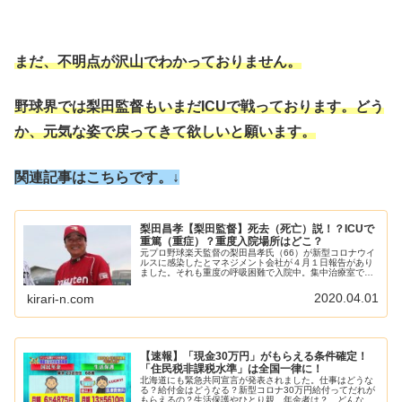
まだ、不明点が沢山でわかっておりません。
野球界では梨田監督もいまだICUで戦っております。どう
か、元気な姿で戻ってきて欲しいと願います。
関連記事はこちらです。↓
梨田昌孝【梨田監督】死去（死亡）説！？ICUで
重篤（重症）？重度入院場所はどこ？
元プロ野球楽天監督の梨田昌孝氏（66）が新型コロナウイ
ルスに感染したとマネジメント会社が４月１日報告があり
ました。それも重度の呼吸困難で入院中。集中治療室で呼
吸器をつけて頑張っている！！ファンからは沢山のメッセ
ージが寄せられています！梨田監...
2020.04.01
kirari-n.com
【速報】「現金30万円」がもらえる条件確定！
「住民税非課税水準」は全国一律に！
北海道にも緊急共同宣言が発表されました。仕事はどうな
る？給付金はどうなる？新型コロナ30万円給付ってだれが
もらえるの？生活保護やひとり親、年金者は？、どんな世