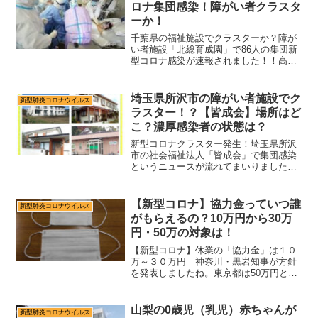
を守るために是非ゲッ...
ロナ集団感染！障がい者クラスタ
ーか！
千葉県の福祉施設でクラスターか？障が
い者施設「北総育成園」で86人の集団新
型コロナ感染が速報されました！！高齢
者や病気を抱えている人は重症化しやす
いコロナウイルス。この施設には沢山の
病気を持った人が入所している。重篤な
埼玉県所沢市の障がい者施設でク
新型肺炎コロナウイルス
患者、死亡者が出る確率...
ラスター！？【皆成会】場所はど
こ？濃厚感染者の状態は？
新型コロナクラスター発生！埼玉県所沢
市の社会福祉法人「皆成会」で集団感染
というニュースが流れてまいりました！
どんな障がい者の施設なのか。介護員
が？場所はどこ？入院している病院は？
話題を調べてみました。集団感染に関す
【新型コロナ】協力金っていつ誰
新型肺炎コロナウイルス
るニュースはこちら・・・1...
がもらえるの？10万円から30万
円・50万の対象は！
【新型コロナ】休業の「協力金」は１０
万～３０万円 神奈川・黒岩知事が方針
を発表しましたね。東京都は50万円との
こと。緊急事態宣言により、時間短縮や
休業要請に協力した事業者へ、協力金と
して支払うということです。では、い
山梨の0歳児（乳児）赤ちゃんが
新型肺炎コロナウイルス