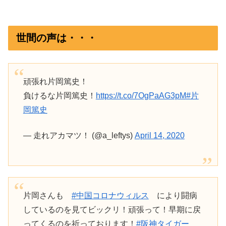
世間の声は・・・
頑張れ片岡篤史！
負けるな片岡篤史！
https://t.co/7OgPaAG3pM
#片
岡篤史
— 走れアカマツ！ (@a_leftys)
April 14, 2020
片岡さんも
#中国コロナウィルス
により闘病
しているのを見てビックリ！頑張って！早期に戻
ってくるのを祈っております！
#阪神タイガー