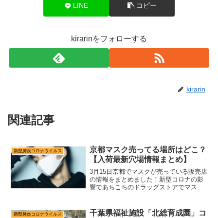
LINE
コピー
kirarinをフォローする
kirarin
関連記事
京都マスク売ってる場所はどこ？
新型肺炎コロナウイルス
【入荷最新穴場情報まとめ】
3月15日京都でマスクが売っている販売店
の情報をまとめました！新型コロナの影
響であちこちのドラッグストアでマスク
の品薄が問題となっていますが、マスク
入荷の穴場情報など、世間の声も併せて
まとめました！自分の命と大切な人の命
千葉県福祉施設「北総育成園」コ
新型肺炎コロナウイルス