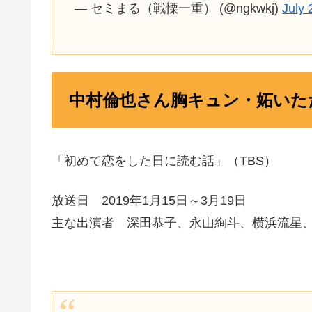
— セミまる（戦慄一重） (@ngkwkj)
July 
中村倫也さん胸キュン・妬いた
「初めて恋をした日に読む話」（TBS）
放送日 2019年1月15日～3月19日
主な出演者 深田恭子、永山絢斗、横浜流星