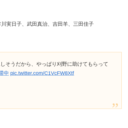
市川実日子、武田真治、吉田羊、三田佳子
絶しそうだから、やっぱり刈野に助けてもらって
滞中
pic.twitter.com/C1VcFW8Xtf