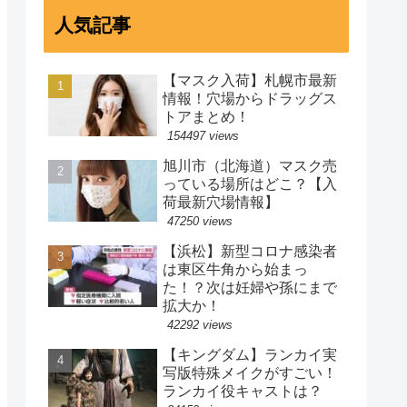
人気記事
【マスク入荷】札幌市最新
情報！穴場からドラッグス
トアまとめ！
154497 views
旭川市（北海道）マスク売
っている場所はどこ？【入
荷最新穴場情報】
47250 views
【浜松】新型コロナ感染者
は東区牛角から始まっ
た！？次は妊婦や孫にまで
拡大か！
42292 views
【キングダム】ランカイ実
写版特殊メイクがすごい！
ランカイ役キャストは？