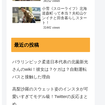
34152 views
小雪《スローライフ》北海
道森町って本当？夫松山ケ
ンイチと田舎暮らしスター
ト！
31441 views
最近の投稿
パラリンピック柔道日本代表の北薗新光
さんのwiki！彼女は？ケガは？自動運転
バスと接触した理由
高梨沙羅のスウェット姿のインスタが可
愛いすぎてモデル級！Twitterの反応まと
め