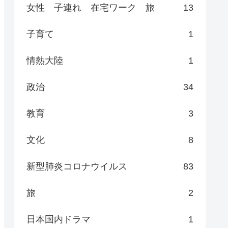
女性 子連れ 在宅ワーク 旅
13
子育て
1
情熱大陸
1
政治
34
教育
3
文化
8
新型肺炎コロナウイルス
83
旅
2
日本国内ドラマ
1