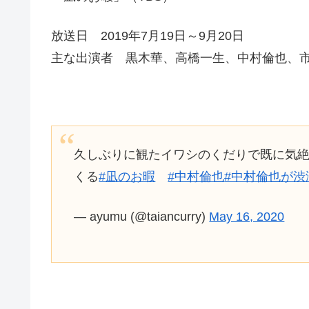
放送日 2019年7月19日～9月20日
主な出演者 黒木華、高橋一生、中村倫也、
久しぶりに観たイワシのくだりで既に気
くる
#凪のお暇
#中村倫也
#中村倫也が渋
— ayumu (@taiancurry)
May 16, 2020