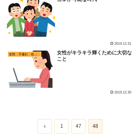
2019.12.31
女性がキラキラ輝くために大切な
女性 子連れ 在宅ワーク 旅
こと
2019.12.30
前
1
47
48
へ