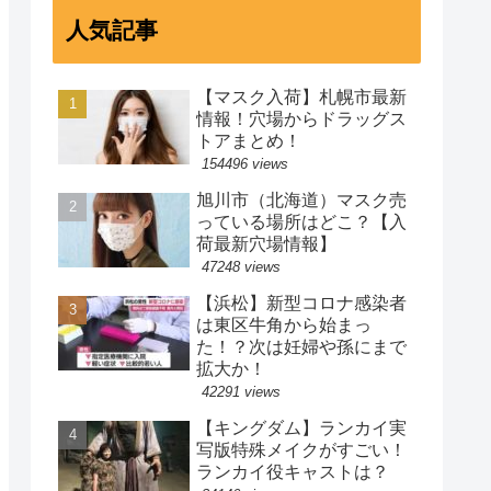
人気記事
【マスク入荷】札幌市最新
情報！穴場からドラッグス
トアまとめ！
154496 views
旭川市（北海道）マスク売
っている場所はどこ？【入
荷最新穴場情報】
47248 views
【浜松】新型コロナ感染者
は東区牛角から始まっ
た！？次は妊婦や孫にまで
拡大か！
42291 views
【キングダム】ランカイ実
写版特殊メイクがすごい！
ランカイ役キャストは？