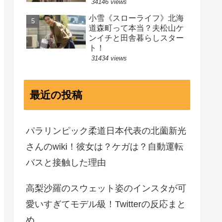
34146 views
小雪《スローライフ》北海
道森町って本当？夫松山ケ
ンイチと田舎暮らしスター
ト！
31434 views
最近の投稿
パラリンピック柔道日本代表の北薗新光
さんのwiki！彼女は？ケガは？自動運転
バスと接触した理由
高梨沙羅のスウェット姿のインスタが可
愛いすぎてモデル級！Twitterの反応まと
め