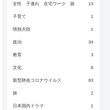
女性 子連れ 在宅ワーク 旅
13
子育て
1
情熱大陸
1
政治
34
教育
3
文化
8
新型肺炎コロナウイルス
83
旅
2
日本国内ドラマ
1