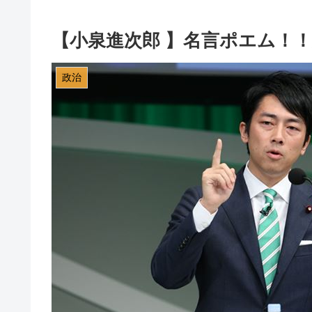
【小泉進次郎 】名言ポエム！
政治