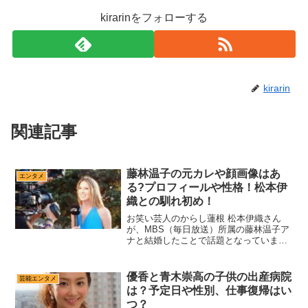
kirarinをフォローする
kirarin
関連記事
藤林温子の元カレや顔画像はあ
エンタメ
る?プロフィールや性格！松本伊
織との馴れ初め！
お笑い芸人のからし蓮根 松本伊織さん
が、MBS（毎日放送）所属の藤林温子ア
ナと結婚したことで話題となっています
ね。コロナウィルスで何かとギスギスし
ている時代に、また１つおめでたいニュ
ースですね！※公式Instagramよりこの記
優香と青木崇高の子供の出産病院
芸能エンタメ
事は、藤林温...
は？予定日や性別、仕事復帰はい
つ？