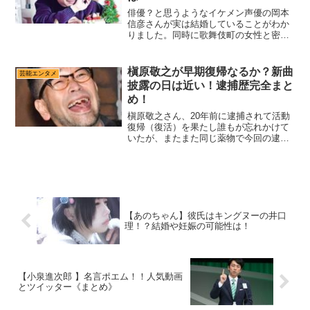
俳優？と思うようなイケメン声優の岡本
信彦さんが実は結婚していることがわか
りました。同時に歌舞伎町の女性と密会
不倫をしていることが報道されていま
す。嫁の大亀あすかさんはあきれ果てて
いるようですが、実は妊娠しているので
槇原敬之が早期復帰なるか？新曲
芸能エンタメ
は？子供がいるのでは？と話...
披露の日は近い！逮捕歴完全まと
め！
槇原敬之さん、20年前に逮捕されて活動
復帰（復活）を果たし誰もが忘れかけて
いたが、またまた同じ薬物で今回の逮捕
になってしまいました。和田アキ子さん
は、槇原敬之さんに新曲をお願いしてい
たと言います。以前同様早期復帰し、新
曲を披露するのでしょう...
【あのちゃん】彼氏はキングヌーの井口
理！？結婚や妊娠の可能性は！
【小泉進次郎 】名言ポエム！！人気動画
とツイッター《まとめ》