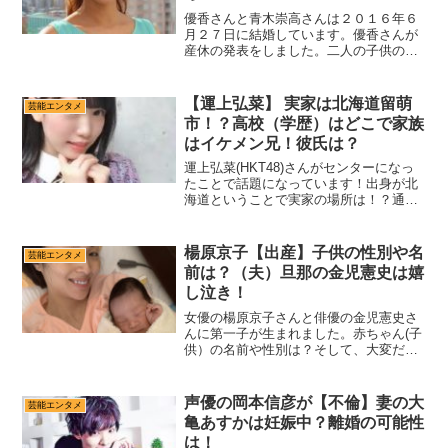
優香さんと青木崇高さんは２０１６年６
月２７日に結婚しています。優香さんが
産休の発表をしました。二人の子供の出
産病院は？予定日や性別、仕事復帰はい
つ？沢山の疑問が飛び交っていますの
で、ひとつひとつまとめてゆきたいと思
【運上弘菜】 実家は北海道留萌
芸能エンタメ
います！優香さんについて出...
市！？高校（学歴）はどこで家族
はイケメン兄！彼氏は？
運上弘菜(HKT48)さんがセンターになっ
たことで話題になっています！出身が北
海道ということで実家の場所は！？通っ
ていた中学校や高校について調べてみま
した。そして気になる家族構成ですが、
イケメン兄と仲良しなんだとか。彼氏も
楊原京子【出産】子供の性別や名
芸能エンタメ
いたのでしょうか。...
前は？（夫）旦那の金児憲史は嬉
し泣き！
女優の楊原京子さんと俳優の金児憲史さ
んに第一子が生まれました。赤ちゃん(子
供）の名前や性別は？そして、大変だっ
た出産をお話していました。嬉しくて金
児憲史さんは男泣きしたのだとか。楊原
京子さん、金児憲史さんについて詳しく
声優の岡本信彦が【不倫】妻の大
芸能エンタメ
まとめました。楊原京子...
亀あすかは妊娠中？離婚の可能性
は！