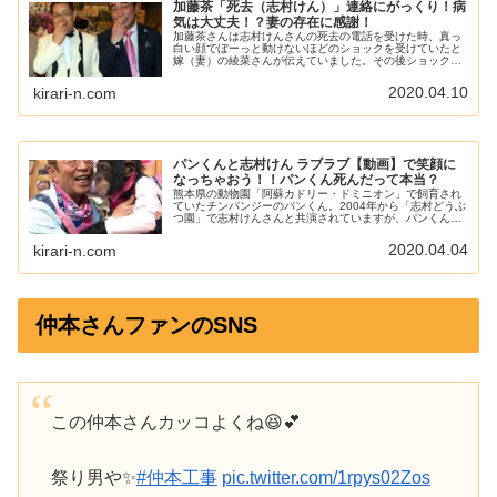
加藤茶「死去（志村けん）」連絡にがっくり！病
気は大丈夫！？妻の存在に感謝！
加藤茶さんは志村けんさんの死去の電話を受けた時、真っ
白い顔でぼーっと動けないほどのショックを受けていたと
嫁（妻）の綾菜さんが伝えていました。その後ショックの
あまり、鬱になるのではないか、また激やせしてしまうの
ではないか、とファンからの心配の...
2020.04.10
kirari-n.com
パンくんと志村けん ラブラブ【動画】で笑顔に
なっちゃおう！！パンくん死んだって本当？
熊本県の動物園「阿蘇カドリー・ドミニオン」で飼育され
ていたチンパンジーのパンくん。2004年から「志村どうぶ
つ園」で志村けんさんと共演されていますが、パンくんは
今、どうなっているのでしょうか。亡くなった？という話
題がありましたので調べてみま...
2020.04.04
kirari-n.com
仲本さんファンのSNS
この仲本さんカッコよくね😆💕
祭り男や✨
#仲本工事
pic.twitter.com/1rpys02Zos