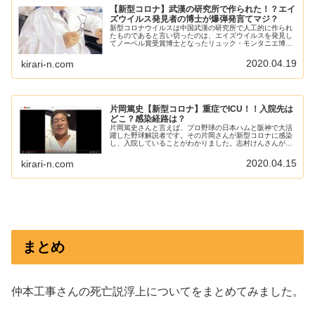
【新型コロナ】武漢の研究所で作られた！？エイ
ズウイルス発見者の博士が爆弾発言てマジ？
新型コロナウイルスは中国武漢の研究所で人工的に作られ
たものであると言い切ったのは、エイズウイルスを発見し
てノーベル賞受賞博士となったリュック・モンタニエ博士
です。「新型コロナウイルスは中国武漢にあるウイルス研
究所から事故的に漏洩してしまった...
2020.04.19
kirari-n.com
片岡篤史【新型コロナ】重症でICU！！入院先は
どこ？感染経路は？
片岡篤史さんと言えば、プロ野球の日本ハムと阪神で大活
躍した野球解説者です。その片岡さんが新型コロナに感染
し、入院していることがわかりました。志村けんさんが死
去したばかり。不安がよぎります。病院はどこなのでしょ
うか。片岡さんの嫁（妻）や家族は...
2020.04.15
kirari-n.com
まとめ
仲本工事さんの死亡説浮上についてをまとめてみました。