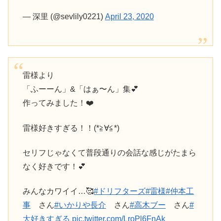
— 深里 (@sevlily0221)
April 23, 2020
雷様より
「ふーーん」&「はぁ〜ん」集💕
作ってみました！❤️
雷様好きすぎる！！(*≧∀≦*)
セリフじゃなくて普段通りの会話な感じがたまら
なく好きです！💕
みんなカワイイ…🥰
#ドリフターズ
#雷様
#仲本工
事
さん
#いかりや長介
さん
#高木ブー
さん
#
大好きすぎる
pic.twitter.com/LroPl6FnAk