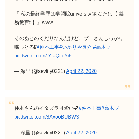
『 私の最終学歴は学習院university❗️あなたは【 義
務教育❗️ 】』www
そのあとのくだりなんだけど、ブーさんしっかり
喋っとる⁉️
#仲本工事
#いかりや長介
#高木ブー
pic.twitter.com/rYlaQcdYi6
— 深里 (@sevlily0221)
April 22, 2020
仲本さんのイタズラ可愛い💕
#仲本工事
#高木ブー
pic.twitter.com/8AxooBUBWS
— 深里 (@sevlily0221)
April 22, 2020